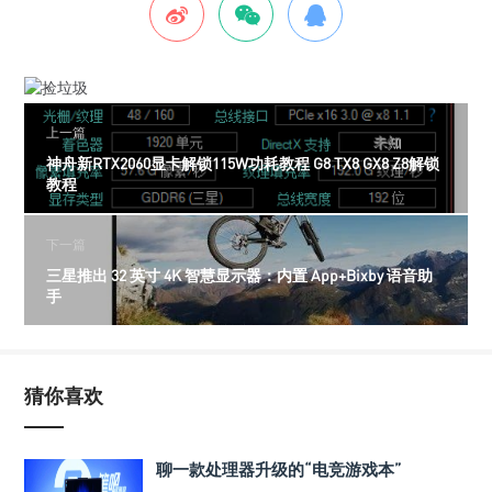
上一篇
神舟新RTX2060显卡解锁115W功耗教程 G8 TX8 GX8 Z8解锁
教程
下一篇
三星推出 32 英寸 4K 智慧显示器：内置 App+Bixby 语音助
手
猜你喜欢
聊一款处理器升级的“电竞游戏本”