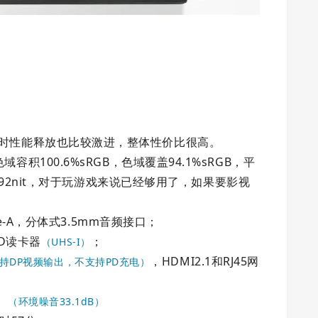
同时性能释放也比较激进，整体性价比很高。
容积100.6%sRGB，色域覆盖94.1%sRGB，平
实测392nit，对于玩游戏来说已经够用了，如果要影视
ype-A，分体式3.5mm音频接口；
SD读卡器
；
（UHS-I）
，HDMI2.1和RJ45网
持DP视频输出，不支持PD充电）
。
（环境噪音33.1dB）