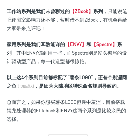
工作站系列是我们未曾聊过的
【ZBook】
系列
，只能说笔
吧评测室影响力还不够，暂时借不到ZBook，有机会再给
大家带来点评吧！
家用系列是我们耳熟能详的
【ENVY】
和
【Spectre】
系
列
，其中ENVY偏商用一些，而Spectre则是彻头彻尾的设
计驱动型产品，每一代造型都很惊艳。
以上这4个系列目前都标配了“薯条LOGO”，还有个别漏网
之鱼
，是因为大陆地区特殊命名规则导致的。
(比如战X)
总而言之，如果你想买薯条LOGO但囊中羞涩，目前搭载
锐龙处理器的Elitebook和ENVY这两个系列是比较亲民的
选择。