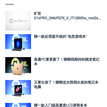
旷世
G16PRO_GM6PQ7X_V_i712800hx_rtx4060_
导热垫厚度以及BIOS文件
聊一款处理器升级的“电竞游戏本”
高通PC要更新了！聊聊我期待的骁龙笔记
本
又要出差了！聊聊这次陪我出差的笔记本
电脑
聊一款入门级高素质LCD屏商务本