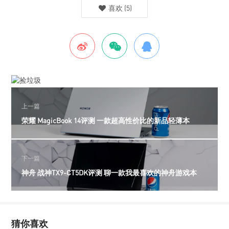
喜欢
(
5
)
上一篇
荣耀 MagicBook 14评测 一款超高性价比的新品轻薄本
下一篇
神舟 战神TX9-CT5DK评测 聊一款我最喜欢的神舟游戏本
猜你喜欢