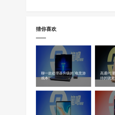
猜你喜欢
聊一款处理器升级的“电竞游
高通PC
戏本”
待的骁龙