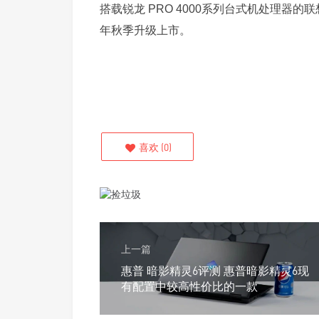
搭载锐龙 PRO 4000系列台式机处理器的联想Th
年秋季升级上市。
喜欢
(
0
)
上一篇
惠普 暗影精灵6评测 惠普暗影精灵6现
有配置中较高性价比的一款