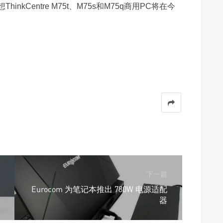
inkCentre M75t、M75s和M75q商用PC将在今
下一篇
Eurocom 为笔记本推出 780W 电源适配
器