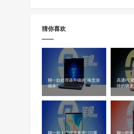
猜你喜欢
聊一款处理器升级的“电竞游
高通PC
戏本”
待的骁龙
聊一款入门级高素质LCD屏
聊一款采