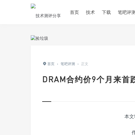
首页
技术
下载
笔吧评
首页
›
笔吧评测
›
正文
DRAM合约价9个月来
本文