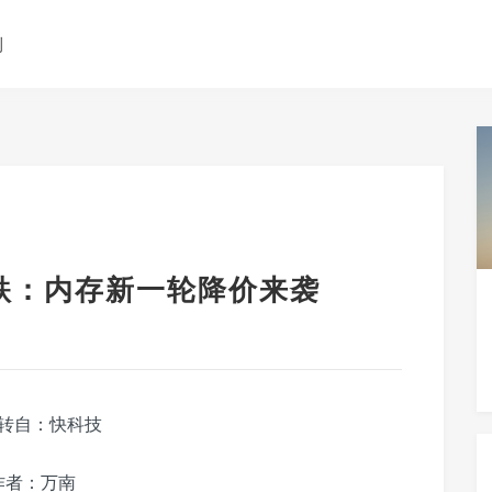
测
首跌：内存新一轮降价来袭
转自：快科技
作者：万南