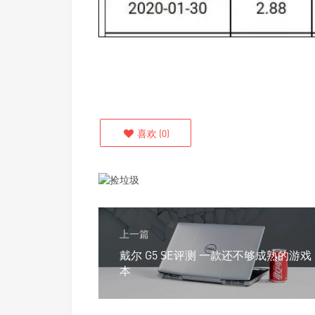
喜欢
(
0
)
上一篇
戴尔 G5 SE评测 一款还不够成熟的游戏
本