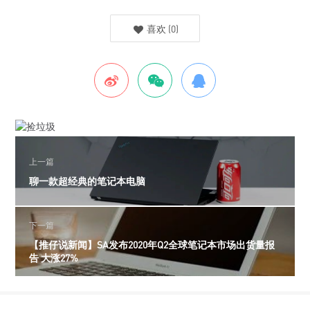
喜欢
(
0
)
上一篇
聊一款超经典的笔记本电脑
下一篇
【推仔说新闻】SA发布2020年Q2全球笔记本市场出货量报
告 大涨27%