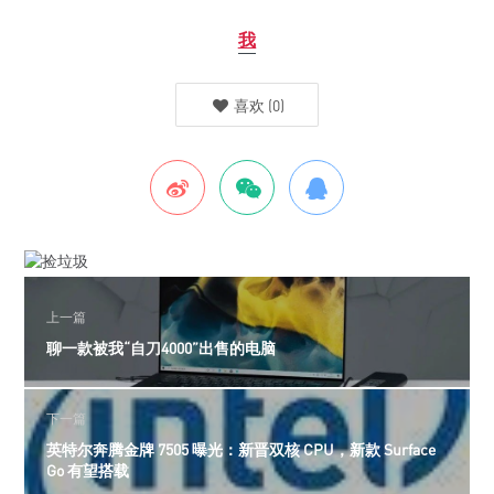
我
喜欢
(
0
)
上一篇
聊一款被我“自刀4000”出售的电脑
下一篇
英特尔奔腾金牌 7505 曝光：新晋双核 CPU，新款 Surface
Go 有望搭载