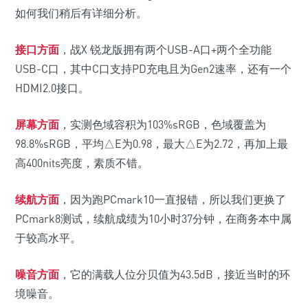
如何我们稍后有详细分析。
接口方面
，战X 锐龙版拥有两个USB-A口+两个全功能
USB-C口，其中C口支持PD充电且为Gen2速率，还有一个
HDMI2.0接口。
屏幕方面
，实测色域容积为103%sRGB，色域覆盖为
98.8%sRGB，平均△E为0.98，最大△E为2.72，再加上最
高400nits亮度，素质不错。
续航方面
，因为跑PCmark10一直报错，所以我们更换了
PCmark8测试，续航成绩为10小时37分钟，在商务本中属
于较高水平。
噪音方面
，它的满载人位分贝值为43.5dB，接近当时的环
境噪音。