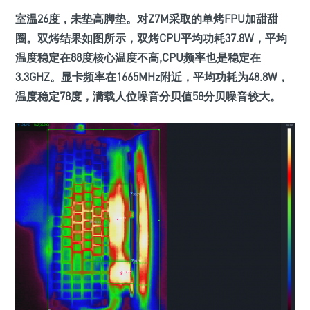
室温26度，未垫高脚垫。
对Z7M采取的单烤FPU加甜甜
圈。双烤结果如图所示，双烤CPU平均功耗37.8W，平均
温度稳定在88度核心温度不高,CPU频率也是稳定在
3.3GHZ。显卡频率在1665MHz附近，平均功耗为48.8W，
温度稳定78度，满载人位噪音分贝值58分贝噪音较大。