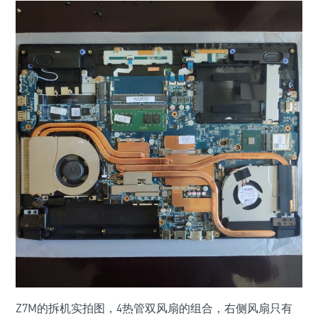
Z7M的拆机实拍图，4热管双风扇的组合，右侧风扇只有