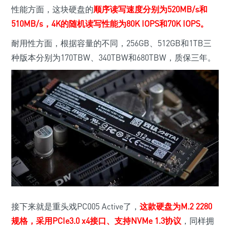
性能方面，这块硬盘的
顺序读写速度分别为520MB/s和
510MB/s，4K的随机读写性能为80K IOPS和70K IOPS。
耐用性方面，根据容量的不同，256GB、512GB和1TB三
种版本分别为170TBW、340TBW和680TBW，质保三年。
接下来就是重头戏PC005 Active了，
这款硬盘为M.2 2280
规格，采用PCIe3.0 x4接口、支持NVMe 1.3协议
，同样拥