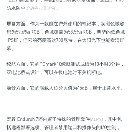
防水防尘
。
(允许有少量进液)
屏幕方面，作为一款能在户外使用的笔记本，实测色域容
积为59.6%sRGB，色域覆盖为58.5%sRGB，典型的低色域
IPS屏，但它的亮度高达700尼特，在太阳光下也能看清屏
幕。
续航方面，它的PCmark10续航测试成绩为10小时3分钟，
双电池桥式设计，可以在换电池时不关机断电。
噪音方面，它的满载人位分贝值为45dB，属于正常水平。
宏碁 EnduroN7还内置了特殊的管理套件
，其中包
(AEMS)
括远程部署选项、管理者禁用端口和摄像头的I/O控制，