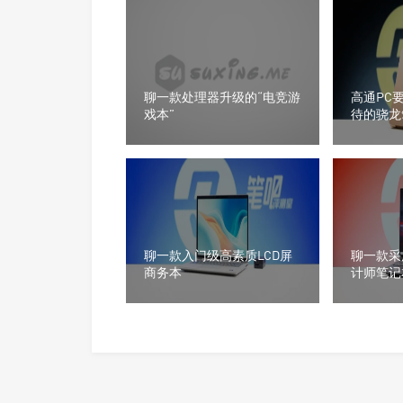
聊一款处理器升级的“电竞游
高通PC
戏本”
待的骁龙
聊一款入门级高素质LCD屏
聊一款采
商务本
计师笔记