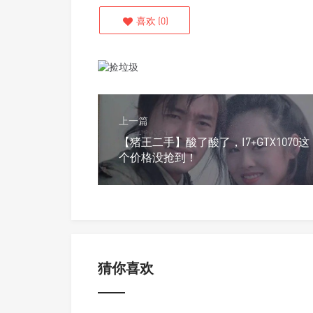
喜欢
(
0
)
上一篇
【猪王二手】酸了酸了，I7+GTX1070这
个价格没抢到！
猜你喜欢