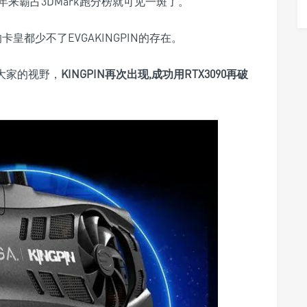
年来霸占3DMark跑分榜就可见一斑了。
皇都少不了EVGAKINGPIN的存在。
入大家的视野，
KINGPIN再次出现,成功用RTX3090再破