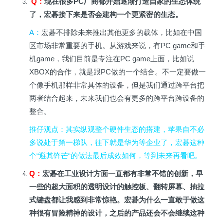
Q
：
现在很多PC厂商都开始逐渐打造自家的生态体统
了，宏碁接下来是否会建构一个更紧密的生态。
A
：
宏碁不排除未来推出其他更多的载体，比如在中国
区市场非常重要的手机。从游戏来说，有PC game和手
机game，我们目前是专注在PC game上面，比如说
XBOX的合作，就是跟PC做的一个结合。不一定要做一
个像手机那样非常具体的设备，但是我们通过跨平台把
两者结合起来，未来我们也会有更多的跨平台跨设备的
整合。
推仔观点
：其实纵观整个硬件生态的搭建，苹果自不必
多说处于第一梯队，往下就是华为等企业了，宏碁这种
个“避其锋芒“的做法最后成效如何，等到未来再看吧。
Q
：
宏碁在工业设计方面一直都有非常不错的创新，早
一些的超大面积的透明设计的触控板、翻转屏幕、抽拉
式键盘都让我感到非常惊艳。宏碁为什么一直敢于做这
种很有冒险精神的设计，之后的产品还会不会继续这种