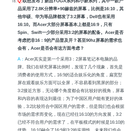
Q:
联想发布了新品YOGA系列和小新系列，其中一款产
品采用了2.8K分辨率+90赫兹的屏幕，比例是16:10，其
他华硕、华为等品牌都发了3:2屏幕，Dell也有采用
16:10。而Acer大部分屏幕基本上都是16:9，只有
Spin、Swift一少部分采用3:2的屏幕的配备。Acer是否
考虑把非16：9的产品普及开？甚至90hz屏幕的需求也
会有，Acer是否会有这方面考虑？
A
：
Acer
其实是第一个采用3：2屏幕笔记本电脑的品
牌。我们在研究屏幕比例时，发现了几个现象，首先是
消费者的使用方式，16:9的适合娱乐化的角度，扁宽型
屏在观看娱乐方面可以全屏，不容易看到黑屏的部分；
3:2接近方形，无论哪个角度都会有比较好的视角，屏幕
和内容的表现达到最佳；为了中国区用户能有更好的体
验，3:2比较符合中国区用户的需求，但是我们也会根据
市场的需求而变化，现在已经往16:10的方向发展，3:2
已经不符合用户的需求了，在平板模式的时候是16:10的
优势，16:10融合了16:9和3:2的实用性，未来我们也会