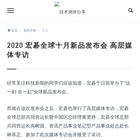
首页
›
笔吧评测
›
正文
2020 宏碁全球十月新品发布会 高层媒
体专访
经常关注科技新闻的同学们应该知道，宏碁于日前举办了“这
一刻·在一起”全球新品发布会。
而就在这次发布会之后，宏碁也举行了高层媒体专访，宏碁
全球总部共同营运长暨中国区总经理黄资婷，
宏碁全球总部
共同营运长
高树国、
资讯产品事业笔记型产品事业处总处长
林恭正
、参加了此次媒体专访会并接受了采访。