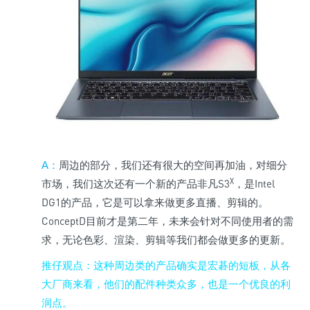
A
：
周边的部分，我们还有很大的空间再加油
，对细分
X
S3
Intel
市场，我们这次还有一个新的产品非凡
，是
DG1
的产品，它是可以拿来做更多直播、剪辑的。
ConceptD
目前才是第二年，未来会针对不同使用者的需
求，无论色彩、渲染、剪辑等我们都会做更多的更新。
推仔观点
：这种周边类的产品确实是宏碁的短板，从各
大厂商来看，他们的配件种类众多，也是一个优良的利
润点。