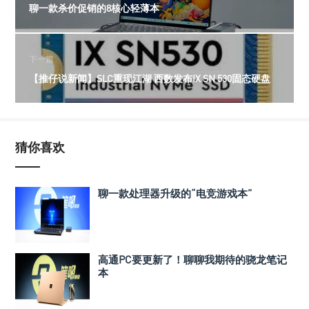
聊一款杀价促销的8核心轻薄本
下一篇
【推仔说新闻】SLC重现江湖 西数发布IX SN 530固态硬盘
猜你喜欢
聊一款处理器升级的“电竞游戏本”
高通PC要更新了！聊聊我期待的骁龙笔记
本