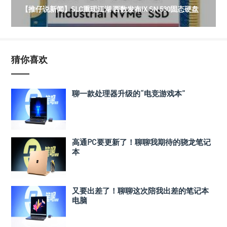
【推仔说新闻】SLC重现江湖 西数发布IX SN 530固态硬盘
猜你喜欢
聊一款处理器升级的“电竞游戏本”
高通PC要更新了！聊聊我期待的骁龙笔记
本
又要出差了！聊聊这次陪我出差的笔记本
电脑