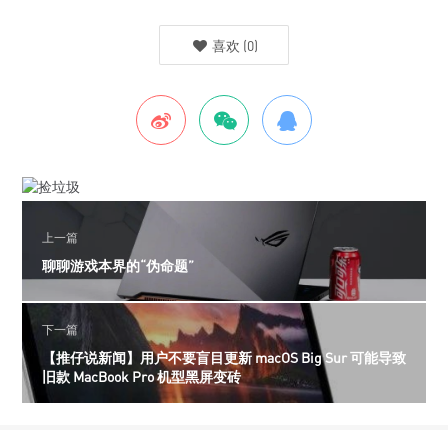
喜欢
(
0
)
上一篇
聊聊游戏本界的“伪命题”
下一篇
【推仔说新闻】用户不要盲目更新 macOS Big Sur 可能导致
旧款 MacBook Pro 机型黑屏变砖