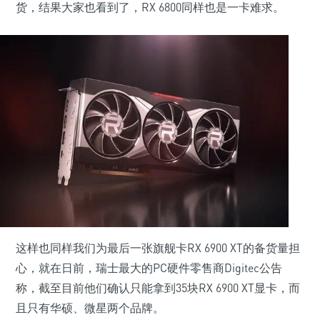
货，结果大家也看到了，RX 6800同样也是一卡难求。
这样也同样我们为最后一张旗舰卡RX 6900 XT的备货量担
心，就在日前，瑞士最大的PC硬件零售商Digitec公告
称，截至目前他们确认只能拿到35块RX 6900 XT显卡，而
且只有华硕、微星两个品牌。