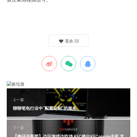
喜欢
(
0
)
上一篇
聊聊笔电行业中“配置定制”的服务
下一篇
【推仔说新闻】边玩游戏边吃鸡 KFC推出KFConsole主机 支