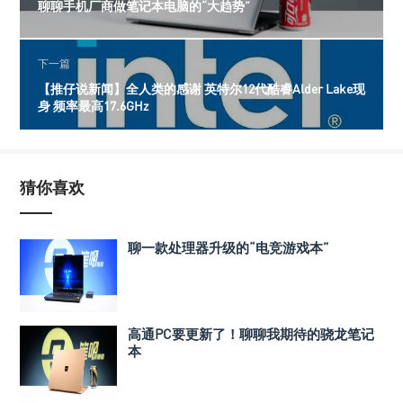
聊聊手机厂商做笔记本电脑的“大趋势”
下一篇
【推仔说新闻】全人类的感谢 英特尔12代酷睿Alder Lake现
身 频率最高17.6GHz
猜你喜欢
聊一款处理器升级的“电竞游戏本”
高通PC要更新了！聊聊我期待的骁龙笔记
本