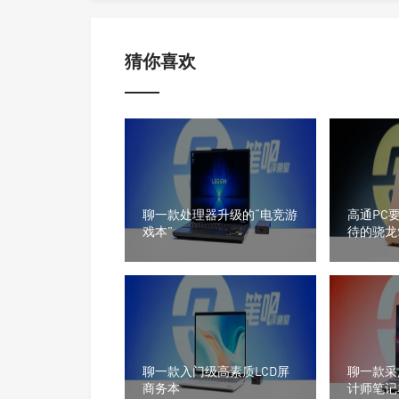
猜你喜欢
聊一款处理器升级的“电竞游
高通PC
戏本”
待的骁龙
聊一款入门级高素质LCD屏
聊一款采
商务本
计师笔记