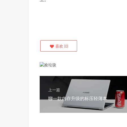
喜欢
(
0
)
上一篇
聊一款内存升级的标压轻薄本