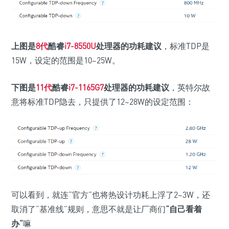
上图是
8代
酷睿
i7-8550U
处理器的功耗建议
，标准TDP是
15W，设定的范围是10~25W。
下图是
11代
酷睿
i7-1165G7
处理器的功耗建议
，英特尔故
意将标准TDP隐去，只提供了12~28W的设定范围：
可以看到，就连“官方”也将热设计功耗上浮了2~3W，还
取消了“基准线”规则，意思不就是让厂商们
“自己看着
办”
嘛