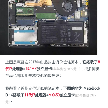
上图是惠普在2017年出品的主流价位轻薄本，
它搭载了
8
代i7
处理器
+
940MX
独立显卡
，很多同类
(当年售价6899元…)
产品也都采用规格类似的散热设计。
我翻看了近期定位近似的笔记本，
下图的华为 MateBook
D 14搭载了
11代i7
处理器+
MX450
独立显卡
(如今售价6399
：
元)