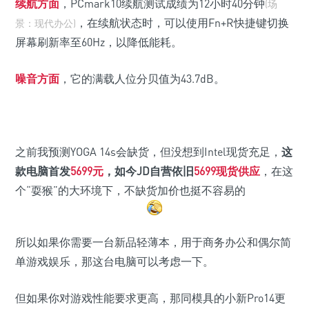
续航方面
，PCmark10续航测试成绩为12小时40分钟
(场
，在续航状态时，可以使用Fn+R快捷键切换
景：现代办公)
屏幕刷新率至60Hz，以降低能耗。
噪音方面
，它的满载人位分贝值为43.7dB。
之前我预测YOGA 14s会缺货，但没想到Intel现货充足，
这
款电脑首发
5699元
，如今JD自营依旧
5699现货供应
，在这
个“耍猴”的大环境下，不缺货加价也挺不容易的
所以如果你需要一台新品轻薄本，用于商务办公和偶尔简
单游戏娱乐，那这台电脑可以考虑一下。
但如果你对游戏性能要求更高，那同模具的小新Pro14更