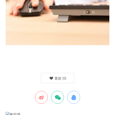
喜欢
(
0
)