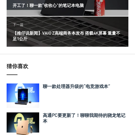
开工了！聊一款“收收心”的笔记本电脑
下一篇
【推仔说新闻】VAIO Z高端商务本发布 搭载4K屏幕 重量不
足1公斤
猜你喜欢
聊一款处理器升级的“电竞游戏本”
高通PC要更新了！聊聊我期待的骁龙笔记
本