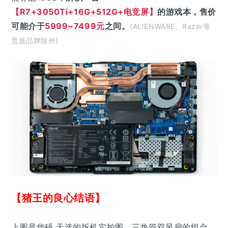
【R7+3050Ti+16G+512G+电竞屏】
的游戏本，售价
可能介于
5999~7499
元
之间。
(ALIENWARE、Razer等
贵族品牌除外)
【猪王的良心结语】
上图是华硕 天选的拆机实拍图，三热管双风扇的组合。