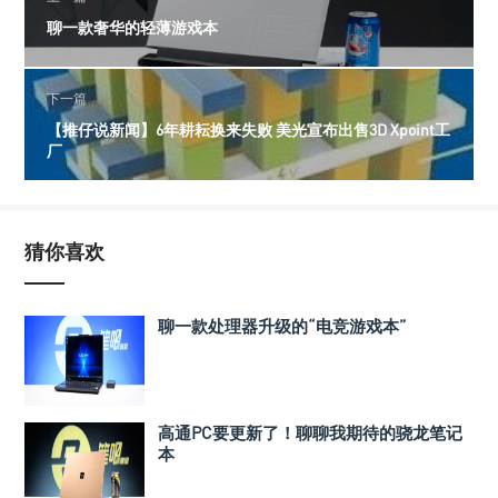
聊一款奢华的轻薄游戏本
下一篇
【推仔说新闻】6年耕耘换来失败 美光宣布出售3D Xpoint工
厂
猜你喜欢
聊一款处理器升级的“电竞游戏本”
高通PC要更新了！聊聊我期待的骁龙笔记
本