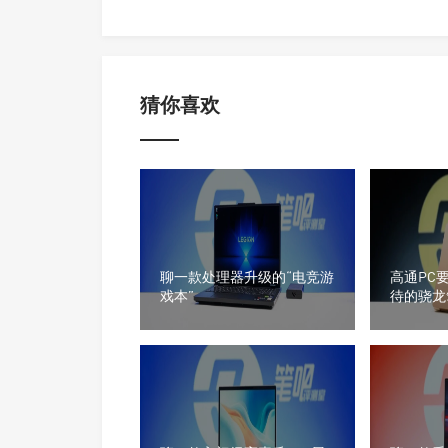
猜你喜欢
聊一款处理器升级的“电竞游
高通PC
戏本”
待的骁龙