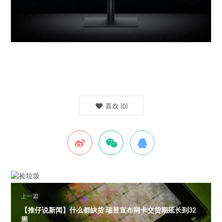
喜欢
(
0
)
上一篇
【推仔说新闻】什么都缺货 瑞昱宣布网卡交货期延长到32
周