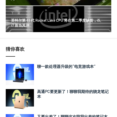
下一篇
英特尔第 11 代 Rocket Lake CPU 将在第二季度缺货，i5、
i7 首当其冲
猜你喜欢
聊一款处理器升级的“电竞游戏本”
高通PC要更新了！聊聊我期待的骁龙笔记
本
又要出差了！聊聊这次陪我出差的笔记本