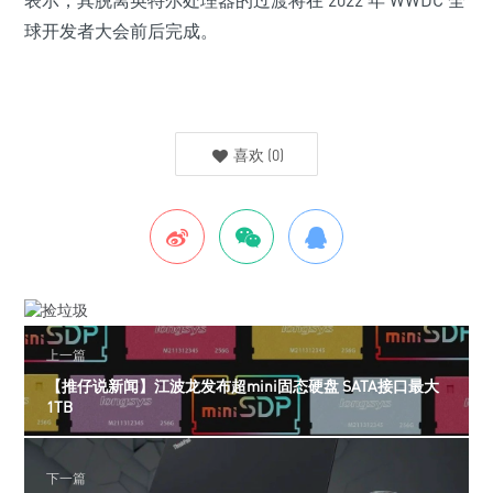
表示，
其脱离英特尔处理器的过渡将在 2022 年 WWDC 全
球开发者大会前后完成
。
喜欢
(
0
)
上一篇
【推仔说新闻】江波龙发布超mini固态硬盘 SATA接口最大
1TB
下一篇