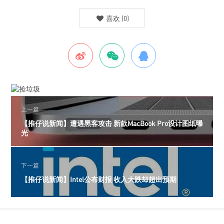
喜欢
(
0
)
上一篇
【推仔说新闻】遭遇黑客攻击 新款MacBook Pro设计图纸曝
光
下一篇
【推仔说新闻】Intel公布财报 收入大跌却超出预期