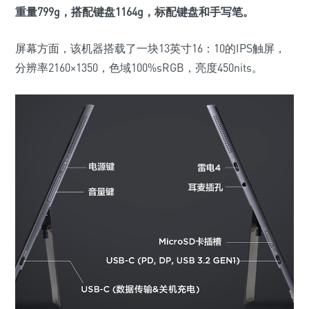
重量799g，搭配键盘1164g，标配键盘和手写笔。
屏幕方面，该机器搭载了一块13英寸16：10的IPS触屏，
分辨率2160×1350，色域100%sRGB，亮度450nits。