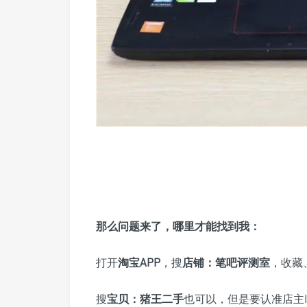
那么问题来了，哪里才能找到我：
打开
淘宝APP
，搜
店铺
：
笔吧评测室
，收藏
搜
宝贝
：
猪王二手
也可以，但是要认准店主I