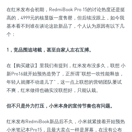
在红米发布会初期，RedmiBook Pro 15的讨论热度还是挺
高的，4999元的核显版一度售罄，但后续没跟上，如今我
基本看不到谁在谈论这款新品了，个人认为原因有以下几
个：
1，
竞品围追堵截，甚至自家人左右互搏。
在【购买建议】里我们有提到，红米发布没多久，联想 小
新Pro16就开始预热造势了，正所谓“联想一吹性能释放，
年轻人就挪不动道儿了”，这一点上联想的营销团队屡试
不爽，红米做得也确实没联想好，只能认栽。
但不只是外力打压，小米本身的宣传节奏也有问题。
红米发布RedmiBook新品后不久，小米就紧接着开始预热
小米笔记本Pro15，且最大卖点一样是屏幕，在没有公布