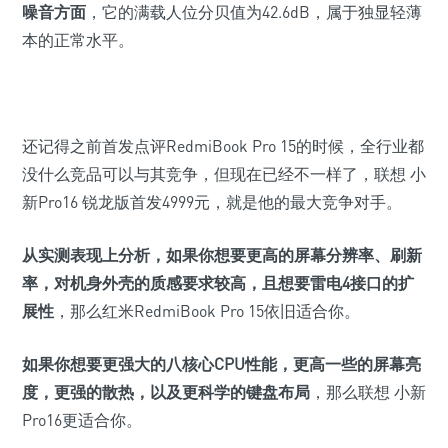
噪音方面
，它的满载人位分贝值为42.6dB，属于独显轻薄
本的正常水平。
还记得之前首发点评RedmiBook Pro 15的时候，全行业都
没什么竞品可以与其竞争，但现在已经不一样了，联想 小
新
Pro16 锐龙版首发4999元，就是他的最大竞争对手。
从实测表现上分析，如果你想要更高的
屏幕分辨率
、
刷新
率
，对机身
外壳的质感
要求较高，且想要
雷电4接口
的扩
展性
，那么红米RedmiBook Pro 15依旧适合你。
如果你想要更强大的
八核心CPU
性能，更高一些的
屏幕亮
度
，更强的
散热
，以及更科学的
键盘布局
，那么联想 小新
Pro16更适合你。