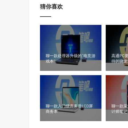
猜你喜欢
聊一款处理器升级的“电竞游
高通PC
戏本”
待的骁龙
聊一款入门级高素质LCD屏
聊一款采
商务本
计师笔记