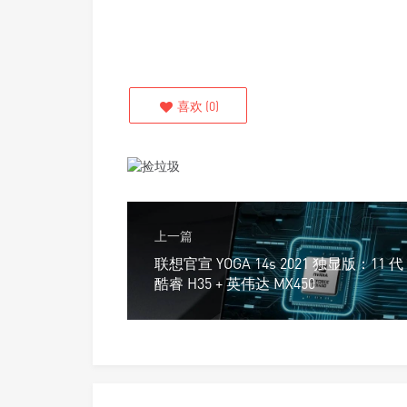
喜欢
(
0
)
上一篇
联想官宣 YOGA 14s 2021 独显版：11 代
酷睿 H35 + 英伟达 MX450