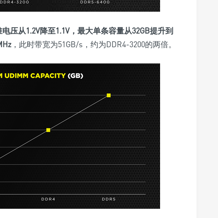
电压从1.2V降至1.1V，最大单条容量从32GB提升到
MHz
，此时带宽为51GB/s，约为DDR4-3200的两倍。