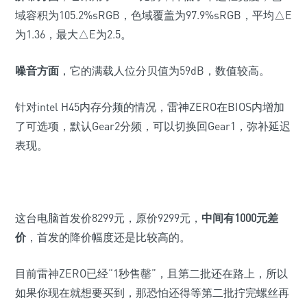
域容积为105.2%sRGB，色域覆盖为97.9%sRGB，平均△E
为1.36，最大△E为2.5。
噪音方面
，它的满载人位分贝值为59dB，数值较高。
针对intel H45内存分频的情况，雷神ZERO在BIOS内增加
了可选项，默认Gear2分频，可以切换回Gear1，弥补延迟
表现。
这台电脑首发价8299元，原价9299元，
中间有1000元差
价
，首发的降价幅度还是比较高的。
目前雷神ZERO已经“1秒售罄”，且第二批还在路上，所以
如果你现在就想要买到，那恐怕还得等第二批拧完螺丝再