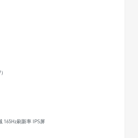
W）
域 165Hz刷新率 IPS屏