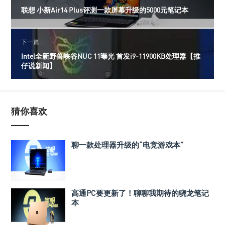
联想 小新Air14 Plus评测一款屏幕升级的5000元笔记本
下一篇
Intel全新野兽峡谷NUC 11曝光 首发i9-11900KB处理器【推
仔说新闻】
猜你喜欢
聊一款处理器升级的“电竞游戏本”
高通PC要更新了！聊聊我期待的骁龙笔记
本