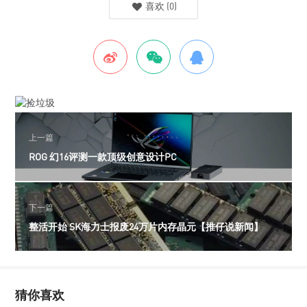
喜欢
(
0
)
上一篇
ROG 幻16评测一款顶级创意设计PC
下一篇
整活开始 SK海力士报废24万片内存晶元【推仔说新闻】
猜你喜欢