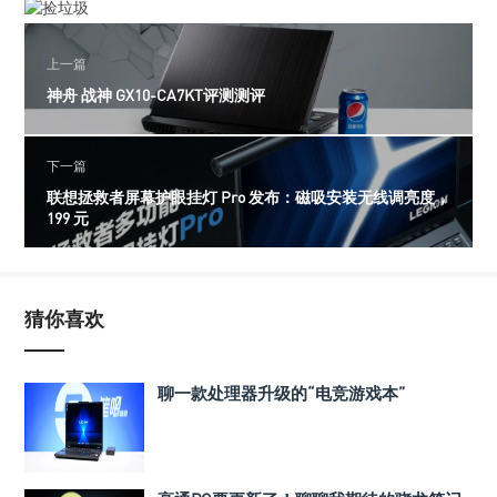
上一篇
神舟 战神 GX10-CA7KT评测测评
下一篇
联想拯救者屏幕护眼挂灯 Pro 发布：磁吸安装无线调亮度，
199 元
猜你喜欢
聊一款处理器升级的“电竞游戏本”