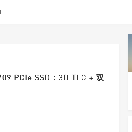
测
9 PCIe SSD：3D TLC + 双