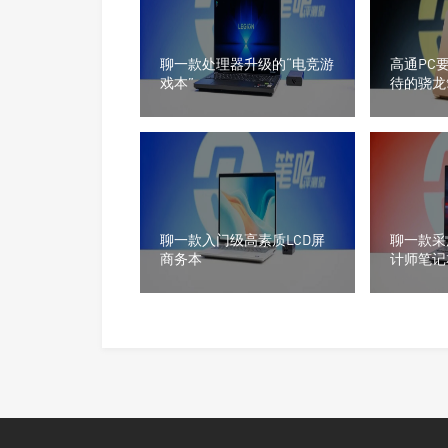
聊一款处理器升级的“电竞游
高通PC
戏本”
待的骁龙
聊一款入门级高素质LCD屏
聊一款采
商务本
计师笔记