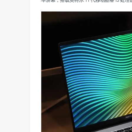
率屏幕，搭载英特尔 11 代移动酷睿 i5 