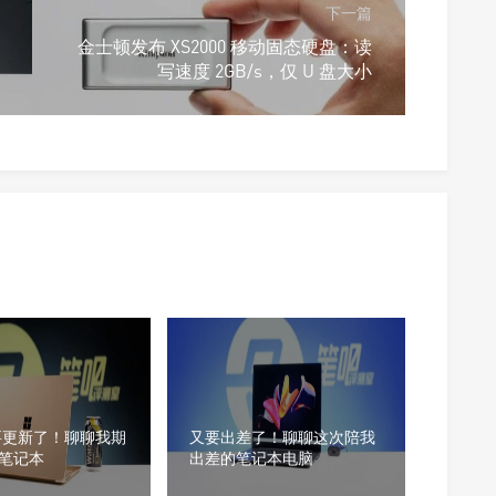
下一篇
金士顿发布 XS2000 移动固态硬盘：读
写速度 2GB/s，仅 U 盘大小
要更新了！聊聊我期
又要出差了！聊聊这次陪我
笔记本
出差的笔记本电脑