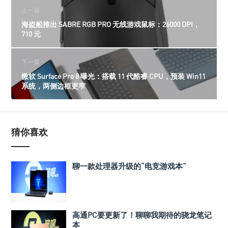
上一篇
海盗船推出 SABRE RGB PRO 无线游戏鼠标：26000 DPI，
710 元
下一篇
微软 Surface Pro 8 曝光：搭载 11 代酷睿 CPU，预装 Win11
系统，两侧边框更窄
猜你喜欢
聊一款处理器升级的“电竞游戏本”
高通PC要更新了！聊聊我期待的骁龙笔记
本