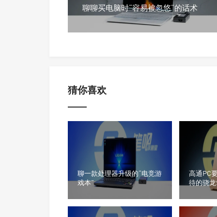
聊聊买电脑时“容易被忽悠”的话术
猜你喜欢
聊一款处理器升级的“电竞游
高通PC
戏本”
待的骁龙