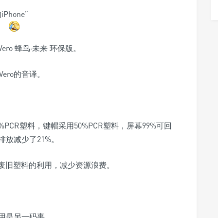
hone”
o 蜂鸟·未来 环保版。
是Vero的音译。
PCR塑料，键帽采用50%PCR塑料，屏幕99%可回
放减少了21%。
使废旧塑料的利用，减少资源浪费。
用是另一码事。