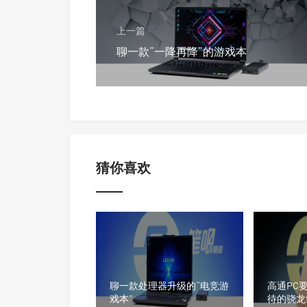
上一篇
聊一款“一降再降”的游戏本
猜你喜欢
聊一款处理器升级的“电竞游
高通PC
戏本”
待的骁龙