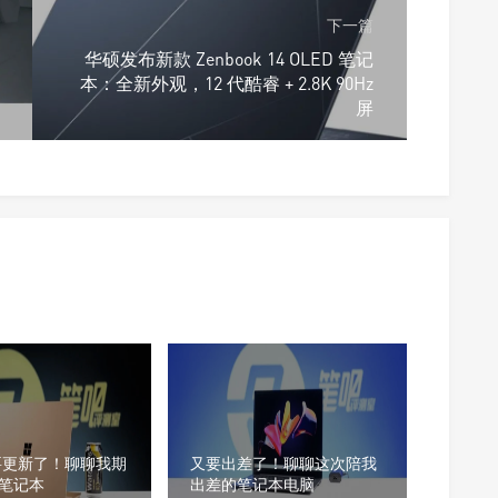
下一篇
华硕发布新款 Zenbook 14 OLED 笔记
本：全新外观，12 代酷睿 + 2.8K 90Hz
屏
要更新了！聊聊我期
又要出差了！聊聊这次陪我
笔记本
出差的笔记本电脑