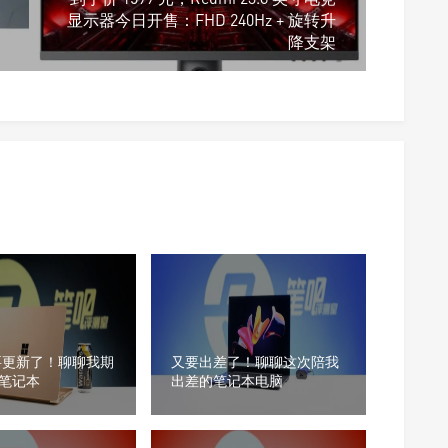
显示器今日开售：FHD 240Hz + 旋转升
降支架
要更新了！聊聊我期
又要出差了！聊聊这次陪我
笔记本
出差的笔记本电脑