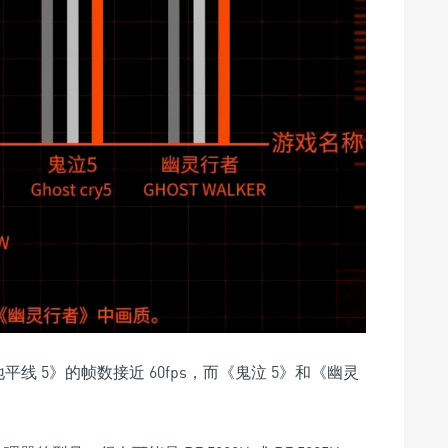
平线 5》的帧数接近 60fps，而《鬼泣 5》和《幽灵