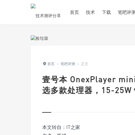
首页
技术
下载
笔吧评
首页
›
笔吧评测
›
正文
壹号本 OnexPlayer m
选多款处理器，15-25W
本文转自：IT之家