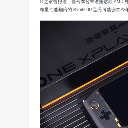
IT之家曾报道，壹号本暂未透露这款 AMD 处理器
核显性能翻倍的 R7 6800U 型号可能会在