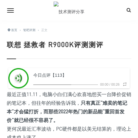
首页
›
笔吧评测
›
正文
联想 拯救者 R9000K评测测评
今日点评【113】
00:00
/
00:26
最近正值11.11，电脑小白们满心欢喜地想买一台降价促销
的笔记本，但往年的经验告诉我，
只有真正
“难卖的笔记
本”
才会猛打折，而那些2022年热门的新品能
“重回首发
价”
就已经很不容易了。
更何况最近汇率波动，PC硬件都是以美元结算的，理论上
成本也上涨了。