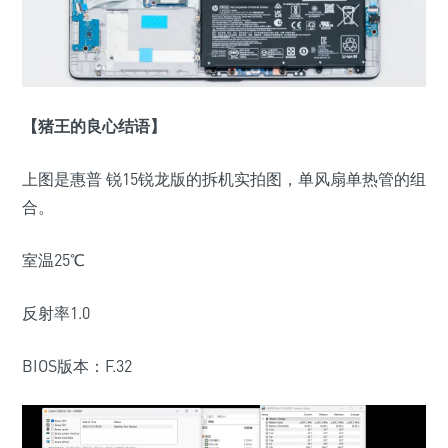
【猪王的良心结语】
上图是惠普 锐15锐龙版的拆机实拍图，单风扇单热管的组
合。
室温25℃
反射率1.0
BIOS版本：F.32