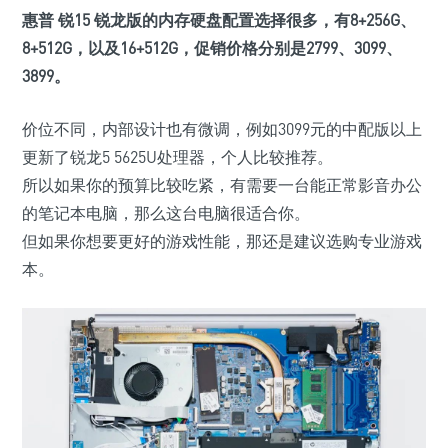
惠普 锐15 锐龙版的内存硬盘配置选择很多，有
8
+
256G
、
8
+
512G
，以及
16
+
512G
，促销价格分别是
2799
、
3099
、
3899
。
价位不同，内部设计也有微调，例如3099元的中配版以上
更新了锐龙5 5625U处理器，个人比较推荐。
所以如果你的预算比较吃紧，有需要一台能正常影音办公
的笔记本电脑，那么这台电脑很适合你。
但如果你想要更好的游戏性能，那还是建议选购专业游戏
本。