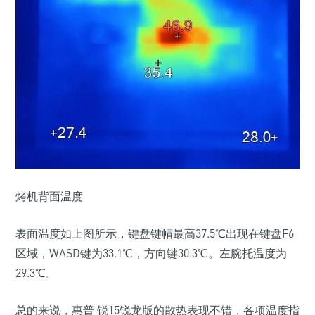
烤机背面温度
表面温度如上图所示，键盘键帽最高
37.5℃
出现在键盘F6
区域，WASD键为33.1℃，方向键30.3℃。左腕托温度为
29.3℃。
总的来说，惠普 锐15锐龙版的散热表现不错，各项温度指