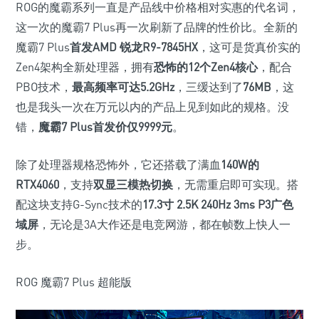
ROG的魔霸系列一直是产品线中价格相对实惠的代名词，
这一次的魔霸7 Plus再一次刷新了品牌的性价比。全新的
魔霸7 Plus
首发AMD 锐龙R9-7845HX
，这可是货真价实的
Zen4架构全新处理器，拥有
恐怖的12个Zen4核心
，配合
PBO技术，
最高频率可达5.2GHz
，三缓达到了
76MB
，这
也是我头一次在万元以内的产品上见到如此的规格。没
错，
魔霸7 Plus首发价仅
9999
元
。
除了处理器规格恐怖外，它还搭载了满血
140W的
RTX4060
，支持
双显三模热切换
，无需重启即可实现。搭
配这块支持G-Sync技术的
17.3寸 2.5K 240Hz 3ms P3广色
域屏
，无论是3A大作还是电竞网游，都在帧数上快人一
步。
ROG 魔霸7 Plus 超能版