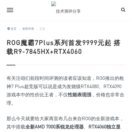
首页
›
笔吧评测
›
正文
ROG魔霸7Plus系列首发9999元起 搭
载R9-7845HX+RTX4060
有关注咱们前段时间评测的读者应该知道，ROG推出的枪
神7 Plus超竞版可以说是成为发烧级RTX4080、RTX4090
游戏本中的性价比王者，不仅
性能表现强
，价格也非常合
理。
那么今天就要给大家再宣布几台来自ROG的全新游戏本，
其中搭载
全新AMD 7000系锐龙处理器
、
RTX4060独立显