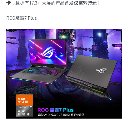
卡
，且拥有17.3寸大屏的产品首发
仅需
9999
元
！
ROG魔霸7 Plus