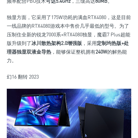
频率配合PBO技术
可达5.4GHz
，三缓高达
80MB
。
独显方面，它采用了175W功耗的满血RTX4080，这是目前
一线品牌的RTX4080游戏本中售价几乎最低的型号。为了
压制住全新的锐龙7000系+RTX4080独显，魔霸7 Plus超能
版升级到了
冰川散热架构2.0增强版
，采用
定制均热版+处
理器独显双液金导热
，能够保证整机拥有
240W
的解热能
力。
幻16 翻转 2023