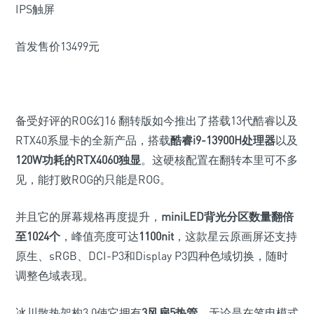
IPS触屏
首发售价13499元
备受好评的ROG幻16 翻转版如今推出了搭载13代酷睿以及
RTX40系显卡的全新产品，搭载
酷睿i9-13900H处理器
以及
120W功耗的RTX4060独显
。这硬核配置在翻转本里可不多
见，能打败ROG的只能是ROG。
并且它的屏幕规格再度提升，
miniLED背光分区数量翻倍
至1024个
，峰值亮度可达
1100nit
，这款星云原画屏还支持
原生、sRGB、DCI-P3和Display P3四种色域切换，随时
调整色域表现。
冰川散热架构3.0使它拥有
3风扇5热管
，无论是在笔电模式