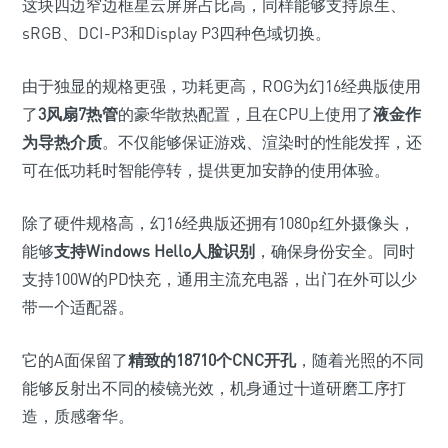
这块四边窄边框星云屏屏占比高，同样能够支持原生、
sRGB、DCI-P3和Display P3四种色域切换。
由于独显的规格更强，功耗更高，ROG为幻16经典版使用
了
3风扇7热管
的豪华散热配置，且在CPU上使用了
液金作
为导热介质
。不仅能够保证游戏、渲染时的性能发挥，还
可在低功耗时智能停转，提供更加安静的使用体验。
除了硬件规格高，幻16经典版还拥有1080p红外摄像头，
能够
支持Windows Hello人脸识别
，确保身份安全。同时
支持100W的PD快充，通用主流充电器，出门在外可以少
带一个适配器。
它的A面保留了
精致的18710个CNC开孔
，随着光照的不同
能够反射出不同的棱镜光效，机身通过十道研磨工序打
造，质感奢华。