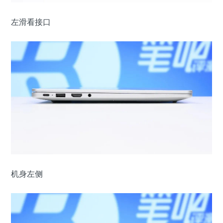
左滑看接口
机身左侧