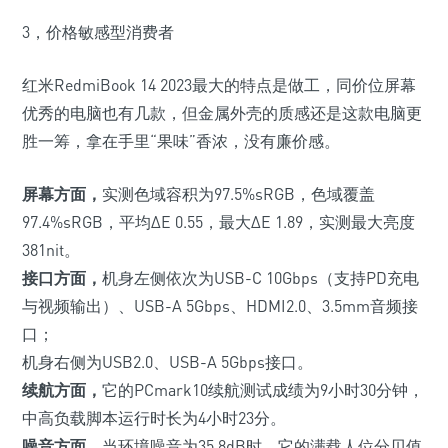
3，价格敏感型消费者
红米RedmiBook 14 2023最大的特点是做工，同价位屏幕
优秀的电脑也有几款，但金属外壳的质感还是这款电脑更
胜一筹，拿在手里“果味”香浓，没有廉价感。
屏幕方面，
实测
色域容积为97.5%sRGB，色域覆盖
97.4%sRGB，平均ΔE 0.55，最大ΔE 1.89，实测最大亮度
381nit。
接口方面，
机身左侧依次为USB-C 10Gbps
（支持PD充电
与视频输出）、
USB-A 5Gbps、HDMI2.0、3.5mm音频接
口；
机身右侧为USB2.0、USB-A 5Gbps接口。
续航方面，
它的PCmark10续航测试成绩为9小时30分钟，
中高负载脚本运行时长为4小时23分。
噪音方面，
当环境噪音为35.8dB时，它的满载人位分贝值