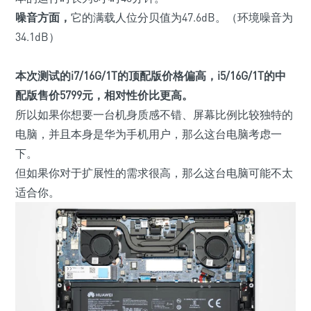
噪音方面，
它的满载人位分贝值为47.6dB。
（环境噪音为
34.1dB）
本次测试的
i7
/
16G
/
1T
的顶配版价格偏高，
i5
/
16G
/
1T
的中
配版售价
5799
元，相对性价比更高。
所以如果你想要一台机身质感不错、屏幕比例比较独特的
电脑，并且本身是华为手机用户，那么这台电脑考虑一
下。
但如果你对于扩展性的需求很高，那么这台电脑可能不太
适合你。