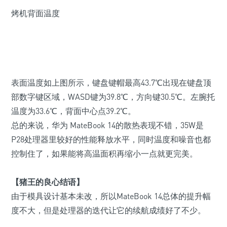
烤机背面温度
表面温度如上图所示，键盘键帽最高
43.7℃
出现在键盘顶
部数字键区域，WASD键为39.8℃，方向键30.5℃。左腕托
温度为33.6℃，背面中心点39.2℃。
总的来说，华为 MateBook 14的散热表现不错，35W是
P28处理器里较好的性能释放水平，同时温度和噪音也都
控制住了，如果能将高温面积再缩小一点就更完美。
【猪王的良心结语】
由于模具设计基本未改，所以MateBook 14总体的提升幅
度不大，但是处理器的迭代让它的续航成绩好了不少。