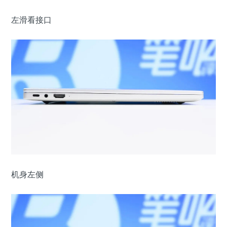
左滑看接口
机身左侧