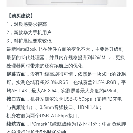
【购买建议】
1，对质感要求很高
2，新款华为手机用户
3，对扩展性要求较低
最新MateBook 14在硬件方面的变化不大，主要是升级到
最新的13代处理器，并且内存规格提升到4266MHz，更换
处理器
同时
带来的还有续航上的优化。
屏幕方面，
没有升级高刷很可惜，依然是一块60Hz的2K触
屏。实测
色域容积92.3%sRGB，色域覆盖91.5%sRGB，平
均ΔE 1.48，最大ΔE 3.54，实测屏幕最大亮度约468nit。
接口方面，
机身左侧依次为USB-C 5Gbps
（支持PD充电
与视频输出）
、3.5mm音频接口、HDMI1.4b；
机身右侧为两个USB-A 5Gbps接口。
续航方面，
PCmark10续航成绩为12小时1分；中高负载脚
本的运行时长为5小时40分钟。