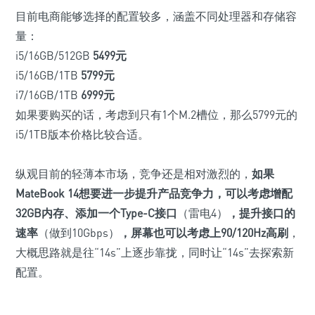
目前电商能够选择的配置较多，涵盖不同处理器和存储容
量：
i5/16GB/512GB
5499元
i5/16GB/1TB
5799元
i7/16GB/1TB
6999元
如果要购买的话，考虑到只有1个M.2槽位，那么5799元的
i5/1TB版本价格比较合适。
纵观目前的轻薄本市场，竞争还是相对激烈的，
如果
MateBook 14想要进一步提升产品竞争力，可以考虑增配
32GB
内存、添加一个
Type-C
接口
（雷电4）
，提升接口的
速率
（做到10Gbps）
，屏幕也可以考虑上
90
/
120Hz
高刷
，
大概思路就是往“14s”上逐步靠拢，同时让“14s”去探索新
配置。