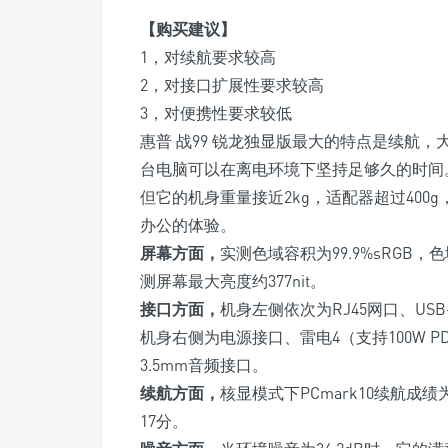
【购买建议】
1，对续航要求较高
2，对接口扩展性要求较高
3，对便携性要求较低
惠普 战99 锐龙独显版最大的特点是续航，
台电脑可以在离电环境下坚持足够久的时间
但它的机身重量接近2kg，适配器超过400
办公的体验。
屏幕方面，
实测色域容积为99.9%sRGB，色域覆
测屏幕最大亮度约377nit。
接口方面，
机身左侧依次为RJ45网口、USB-A
机身右侧为电源接口、雷电4
（支持100W 
3.5mm音频接口。
续航方面，
核显模式下PCmark10续航成
17分。